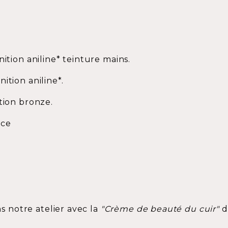
nition aniline* teinture mains.
ition aniline*.
tion bronze.
nce
ns notre atelier avec la
"Crème de beauté du cuir"
d