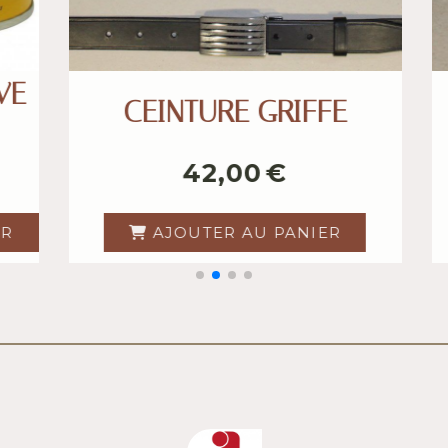
SAP
SAC BATEAU
395,00
€