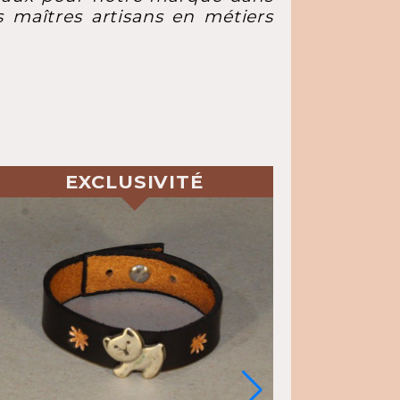
s maîtres artisans en métiers
L'é