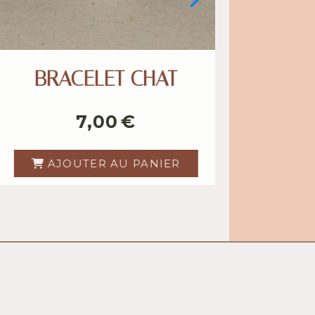
O CRÈME NUTRITIVE
CEINTU
POUR SELLERIE
11,00
€
42
AJOUTER AU PANIER
AJOUTE