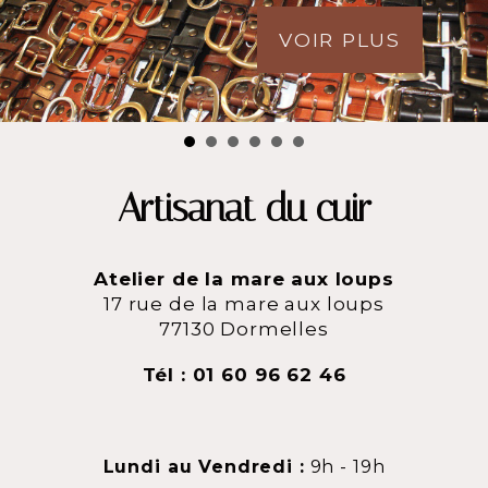
VOIR PLUS
VOIR PLUS
Artisanat du cuir
Atelier de la mare aux loups
17 rue de la mare aux loups
77130
Dormelles
Tél : 01 60 96 62 46
Lundi au Vendredi :
9h - 19h