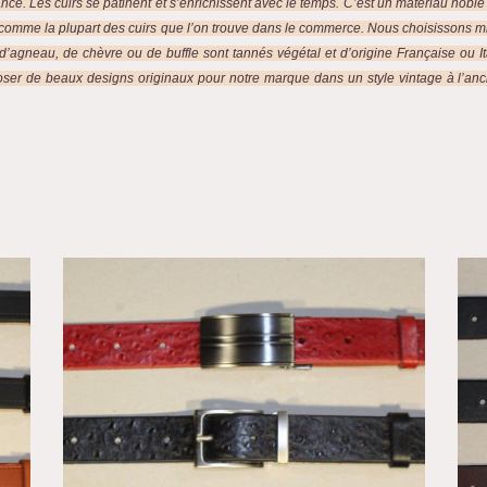
nce. Les cuirs se patinent et s’enrichissent avec le temps. C’est un matériau noble qui
omme la plupart des cuirs que l’on trouve dans le commerce. Nous choisissons m
 d’agneau, de chèvre ou de buffle sont tannés végétal et d’origine Française ou I
poser de beaux designs originaux pour notre marque dans un style vintage à l’anci