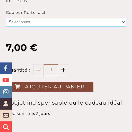
Ref :
PC B
Couleur Porte-clef :
7,00
€
Quantité :
AJOUTER AU PANIER
L'objet indispensable ou le cadeau idéal
Livraison sous 5 jours