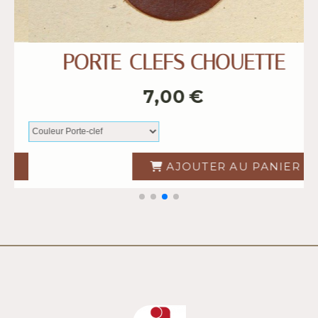
-CLEFS COCCINELLE
PORTE-
7,00
€
AJOUTER AU PANIER
AJO