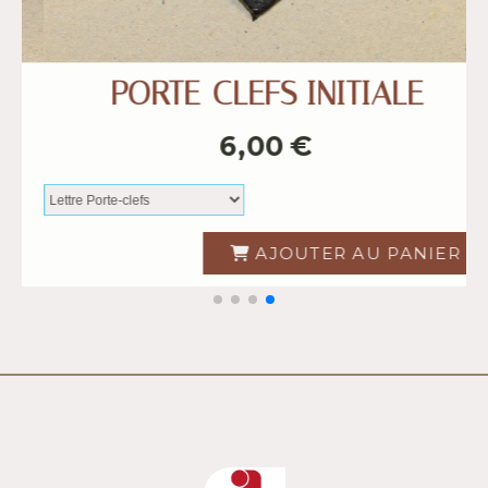
PORTE-CLEFS INDIEN
P
6,00
€
AJOUTER AU PANIER