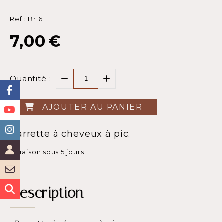
Ref :
Br 6
7,00
€
Quantité :
AJOUTER AU PANIER
Barrette à cheveux à pic.
Livraison sous 5 jours
Description