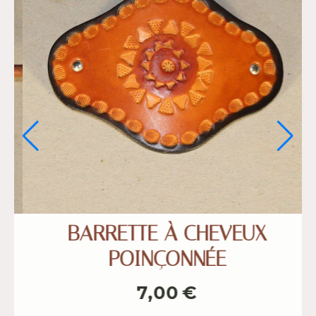
RETTE À CHEVEUX
BARRET
POINÇONNÉE
ORNE
7,00
€