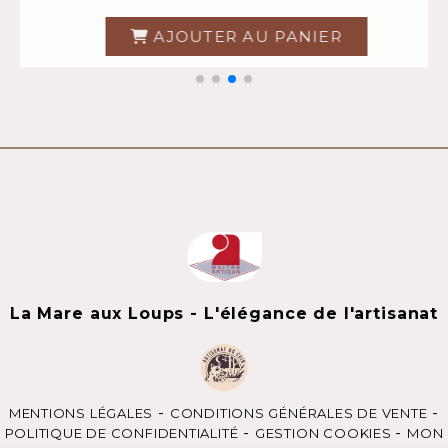
AJOUTER AU PANIER
AJO
La Mare aux Loups - L'élégance de l'artisanat
MENTIONS LÉGALES
CONDITIONS GÉNÉRALES DE VENTE
POLITIQUE DE CONFIDENTIALITÉ
GESTION COOKIES
MON