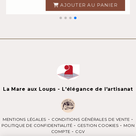
TER AU PANIER
AJOUTER 
La Mare aux Loups - L'élégance de l'artisanat
MENTIONS LÉGALES
CONDITIONS GÉNÉRALES DE VENTE
POLITIQUE DE CONFIDENTIALITÉ
GESTION COOKIES
MON
COMPTE
CGV