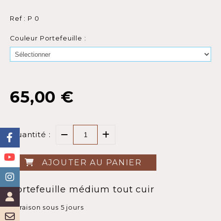
Ref :
P 0
Couleur Portefeuille :
65,00
€
Quantité :
AJOUTER AU PANIER
Portefeuille médium tout cuir
Livraison sous 5 jours