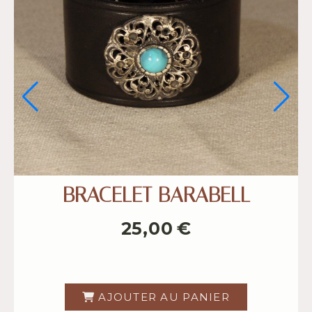
UCLE NEVEN
SACOCHE PER
0
€
139,00
AU PANIER
AJOUTER AU P