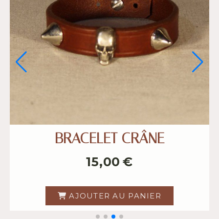
LET CAMRON
Bracelets tr
8,00
€
8,0
TER AU PANIER
AJOUTER 